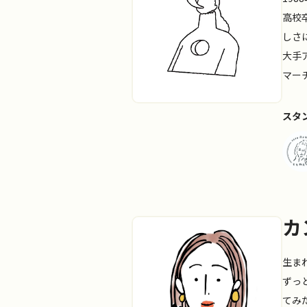
高校
しさ
大手
マー
スタ
カ
生ま
ずっ
てみ