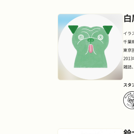
白
イラ
千葉
東京
20
雑誌
スタ
鈴